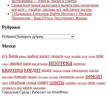
застройщика — плюсы, риски и советы
Сроки получения налогового вычета при ипотечном
кредите – узнайте, сколько лет действуют льготы
5 Надежных Способов Найти Ипотеку с Низким
Процентом – Ваш Путь к Доступному Жилью
Рубрики
Рубрики
Метки
банк
дом
деньги
выбор
вычет
ВТБ
взнос
дети
дизайн
долг
доля
ипотека
жилье
заем
капитал
инструкция
доход
квартира
кредит
налог
оформление
платеж
нюансы
отзывы
ремонт
помощь
право
проценты
покупка
расчет
продажа
процент
советы
совет
сбербанк
семья
срок
сбер
справка
ставки
средства
шаги
стоимость
шаг
экономия
Городская Среда | Работает на WordPress