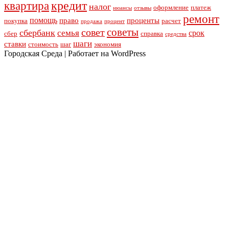
кредит
квартира
налог
оформление
платеж
нюансы
отзывы
ремонт
помощь
право
проценты
покупка
расчет
продажа
процент
советы
совет
сбербанк
семья
срок
сбер
справка
средства
шаги
ставки
стоимость
шаг
экономия
Городская Среда | Работает на WordPress