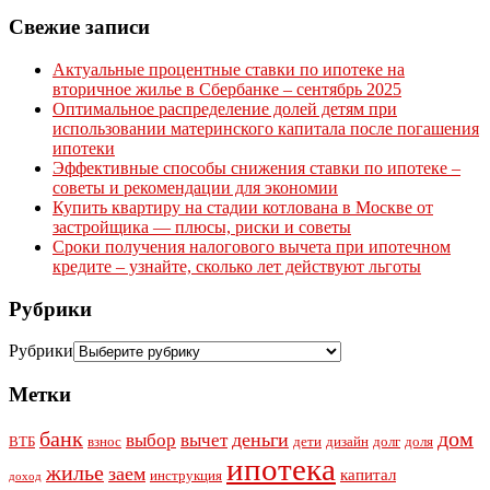
Свежие записи
Актуальные процентные ставки по ипотеке на
вторичное жилье в Сбербанке – сентябрь 2025
Оптимальное распределение долей детям при
использовании материнского капитала после погашения
ипотеки
Эффективные способы снижения ставки по ипотеке –
советы и рекомендации для экономии
Купить квартиру на стадии котлована в Москве от
застройщика — плюсы, риски и советы
Сроки получения налогового вычета при ипотечном
кредите – узнайте, сколько лет действуют льготы
Рубрики
Рубрики
Метки
банк
дом
деньги
выбор
вычет
ВТБ
взнос
дети
дизайн
долг
доля
ипотека
жилье
заем
капитал
инструкция
доход