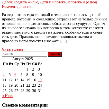
Дележ кредита жилье
,
Дети и ипотека
,
Ипотека и развод
Комментариев нет
Развод – это всегда сложный и эмоционально насыщенный
процесс, который, к сожалению, затрагивает не только личные
отношения, но и финансовые обязательства супругов. Одним
из наиболее актуальных вопросов в этом контексте является
раздел ипотечного кредита на жилье, особенно если в семье
есть дети. Правильное понимание законодательства и
правовых норм поможет избежать […]
Читать далее
Август 2025
Пн
Вт
Ср
Чт
Пт
Сб
Вс
1
2
3
4
5
6
7
8
9
10
11
12
13
14
15
16
17
18
19
20
21
22
23
24
25
26
27
28
29
30
31
« Июл
Свежие комментарии