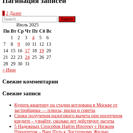
Пагинация записей
1
2
Далее
Июль 2025
Пн
Вт
Ср
Чт
Пт
Сб
Вс
1
2
3
4
5
6
7
8
9
10
11
12
13
14
15
16
17
18
19
20
21
22
23
24
25
26
27
28
29
30
31
« Июн
Свежие комментарии
Свежие записи
Купить квартиру на стадии котлована в Москве от
застройщика — плюсы, риски и советы
Сроки получения налогового вычета при ипотечном
кредите – узнайте, сколько лет действуют льготы
5 Надежных Способов Найти Ипотеку с Низким
Процентом – Ваш Путь к Доступному Жилью