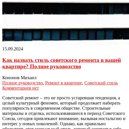
15.09.2024
Как назвать стиль советского ремонта в вашей
квартире? Полное руководство
Кононов Михаил
Полное руководство
,
Ремонт в квартире
,
Советский стиль
Комментариев нет
Советский ремонт – это не просто устаревшая тенденция, а
целый культурный феномен, который продолжает набирать
популярность в современном обществе. Строительные
материалы и отделка, использовавшиеся в период Советского
Союза, сегодня привлекают внимание, вызывая ностальгию и
интерес у новых поколений. Однако, как правильно
обозначить этот уникальный стиль, который сочетает в себе