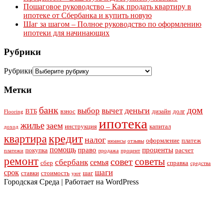
Пошаговое руководство – Как продать квартиру в
ипотеке от Сбербанка и купить новую
Шаг за шагом – Полное руководство по оформлению
ипотеки для начинающих
Рубрики
Рубрики
Метки
банк
дом
деньги
выбор
вычет
ВТБ
взнос
дизайн
долг
Flooring
ипотека
жилье
заем
инструкция
капитал
доход
кредит
квартира
налог
оформление
платеж
нюансы
отзывы
помощь
право
проценты
покупка
расчет
платежи
продажа
процент
ремонт
советы
совет
сбербанк
семья
сбер
справка
средства
шаги
срок
ставки
стоимость
шаг
уют
Городская Среда | Работает на WordPress