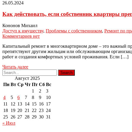
26.05.2024
Как действовать, если собственник квартиры пре
Кононов Михаил
Доступ к имуществу
,
Проблемы с собственником
,
Ремонт по пр
Комментариев нет
Капитальный ремонт в многоквартирном доме – это важный про
препятствуют другим жильцам или обслуживающим организаци
работ и создания комфортных условий проживания. Если […]
Читать далее
Август 2025
Пн
Вт
Ср
Чт
Пт
Сб
Вс
1
2
3
4
5
6
7
8
9
10
11
12
13
14
15
16
17
18
19
20
21
22
23
24
25
26
27
28
29
30
31
« Июл