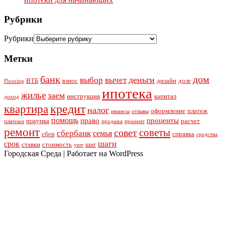
Рубрики
Рубрики
Метки
банк
дом
деньги
выбор
вычет
ВТБ
взнос
дизайн
долг
Flooring
ипотека
жилье
заем
инструкция
капитал
доход
кредит
квартира
налог
оформление
платеж
нюансы
отзывы
помощь
право
проценты
покупка
расчет
платежи
продажа
процент
ремонт
советы
совет
сбербанк
семья
сбер
справка
средства
шаги
срок
ставки
стоимость
шаг
уют
Городская Среда | Работает на WordPress