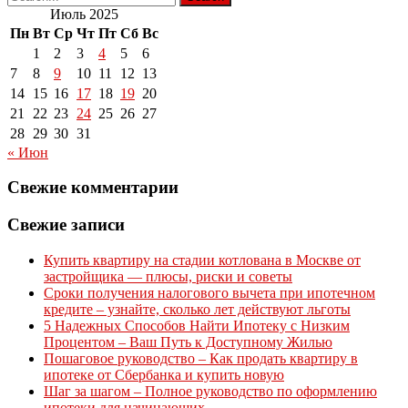
Июль 2025
Пн
Вт
Ср
Чт
Пт
Сб
Вс
1
2
3
4
5
6
7
8
9
10
11
12
13
14
15
16
17
18
19
20
21
22
23
24
25
26
27
28
29
30
31
« Июн
Свежие комментарии
Свежие записи
Купить квартиру на стадии котлована в Москве от
застройщика — плюсы, риски и советы
Сроки получения налогового вычета при ипотечном
кредите – узнайте, сколько лет действуют льготы
5 Надежных Способов Найти Ипотеку с Низким
Процентом – Ваш Путь к Доступному Жилью
Пошаговое руководство – Как продать квартиру в
ипотеке от Сбербанка и купить новую
Шаг за шагом – Полное руководство по оформлению
ипотеки для начинающих