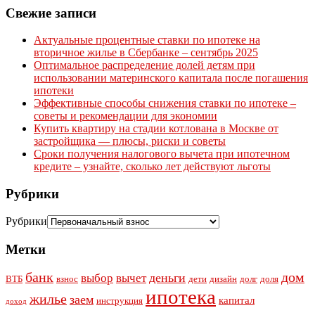
Свежие записи
Актуальные процентные ставки по ипотеке на
вторичное жилье в Сбербанке – сентябрь 2025
Оптимальное распределение долей детям при
использовании материнского капитала после погашения
ипотеки
Эффективные способы снижения ставки по ипотеке –
советы и рекомендации для экономии
Купить квартиру на стадии котлована в Москве от
застройщика — плюсы, риски и советы
Сроки получения налогового вычета при ипотечном
кредите – узнайте, сколько лет действуют льготы
Рубрики
Рубрики
Метки
банк
дом
деньги
выбор
вычет
ВТБ
взнос
дети
дизайн
долг
доля
ипотека
жилье
заем
капитал
инструкция
доход