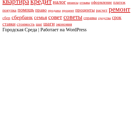
кредит
квартира
налог
оформление
платеж
нюансы
отзывы
ремонт
помощь
право
проценты
покупка
расчет
продажа
процент
советы
совет
сбербанк
семья
срок
сбер
справка
средства
шаги
ставки
стоимость
шаг
экономия
Городская Среда | Работает на WordPress