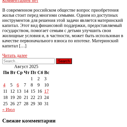
Комментариев нет
В современном российском обществе вопрос приобретения
жилья стоит перед многими семьями. Одним из доступных
инструментов для решения этой задачи является материнский
капитал. Этот вид финансовой поддержки, предоставляемый
государством, помогает семьям с детьми улучшить свои
жилищные условия и, в частности, может быть использован в
качестве первоначального взноса по ипотеке. Материнский
капитал […]
Читать далее
Август 2025
Пн
Вт
Ср
Чт
Пт
Сб
Вс
1
2
3
4
5
6
7
8
9
10
11
12
13
14
15
16
17
18
19
20
21
22
23
24
25
26
27
28
29
30
31
« Июл
Свежие комментарии