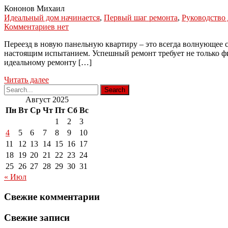
Кононов Михаил
Идеальный дом начинается
,
Первый шаг ремонта
,
Руководство 
Комментариев нет
Переезд в новую панельную квартиру – это всегда волнующее с
настоящим испытанием. Успешный ремонт требует не только ф
идеальному ремонту […]
Читать далее
Август 2025
Пн
Вт
Ср
Чт
Пт
Сб
Вс
1
2
3
4
5
6
7
8
9
10
11
12
13
14
15
16
17
18
19
20
21
22
23
24
25
26
27
28
29
30
31
« Июл
Свежие комментарии
Свежие записи