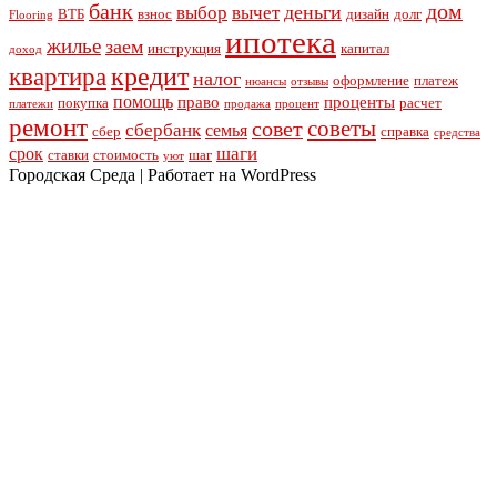
банк
дом
деньги
выбор
вычет
ВТБ
взнос
дизайн
долг
Flooring
ипотека
жилье
заем
инструкция
капитал
доход
кредит
квартира
налог
оформление
платеж
нюансы
отзывы
помощь
право
проценты
покупка
расчет
платежи
продажа
процент
ремонт
советы
совет
сбербанк
семья
сбер
справка
средства
шаги
срок
ставки
стоимость
шаг
уют
Городская Среда | Работает на WordPress