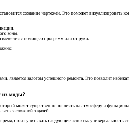
тановится создание чертежей. Это поможет визуализировать коне
икации.
ого зоны.
 изменения с помощью программ или от руки.
важно:
ами, является залогом успешного ремонта. Это позволит избежат
т из моды?
 который может существенно повлиять на атмосферу и функцион
азаться сложной задачей.
 время, стоит учитывать следующие аспекты: универсальность с