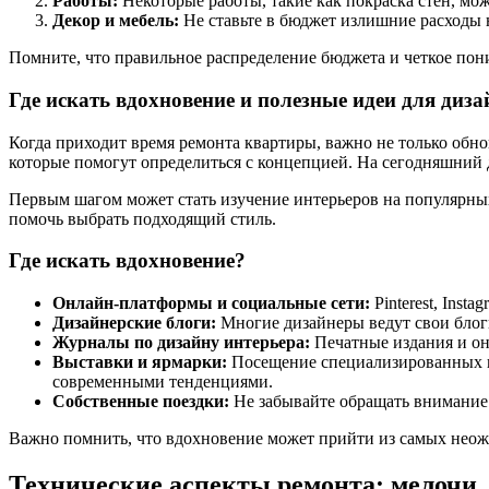
Работы:
Некоторые работы, такие как покраска стен, мо
Декор и мебель:
Не ставьте в бюджет излишние расходы 
Помните, что правильное распределение бюджета и четкое пон
Где искать вдохновение и полезные идеи для диза
Когда приходит время ремонта квартиры, важно не только обно
которые помогут определиться с концепцией. На сегодняшний 
Первым шагом может стать изучение интерьеров на популярны
помочь выбрать подходящий стиль.
Где искать вдохновение?
Онлайн-платформы и социальные сети:
Pinterest, Inst
Дизайнерские блоги:
Многие дизайнеры ведут свои блоги
Журналы по дизайну интерьера:
Печатные издания и он
Выставки и ярмарки:
Посещение специализированных вы
современными тенденциями.
Собственные поездки:
Не забывайте обращать внимание н
Важно помнить, что вдохновение может прийти из самых неож
Технические аспекты ремонта: мелочи,