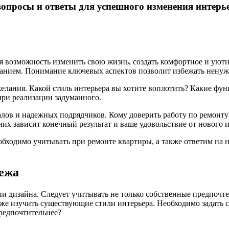
опросы и ответы для успешного изменения интерь
ая возможность изменить свою жизнь, создать комфортное и уютн
анием. Понимание ключевых аспектов позволит избежать ненужн
елания. Какой стиль интерьера вы хотите воплотить? Какие фу
при реализации задуманного.
лов и надежных подрядчиков. Кому доверить работу по ремонту
их зависит конечный результат и ваше удовольствие от нового и
обходимо учитывать при ремонте квартиры, а также ответим на 
тежа
и дизайна. Следует учитывать не только собственные предпочт
же изучить существующие стили интерьера. Необходимо задать се
предпочтительнее?