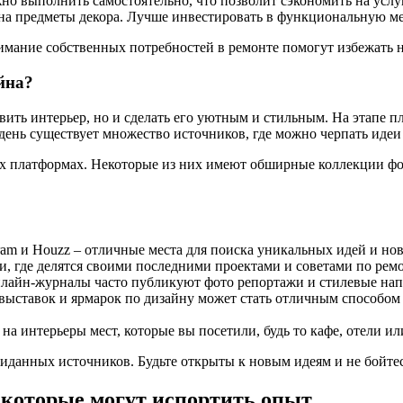
жно выполнить самостоятельно, что позволит сэкономить на услу
на предметы декора. Лучше инвестировать в функциональную меб
имание собственных потребностей в ремонте помогут избежать 
йна?
вить интерьер, но и сделать его уютным и стильным. На этапе 
день существует множество источников, где можно черпать идеи
х платформах. Некоторые из них имеют обширные коллекции фо
agram и Houzz – отличные места для поиска уникальных идей и но
, где делятся своими последними проектами и советами по ремо
лайн-журналы часто публикуют фото репортажи и стилевые нап
ставок и ярмарок по дизайну может стать отличным способом 
а интерьеры мест, которые вы посетили, будь то кафе, отели ил
иданных источников. Будьте открыты к новым идеям и не бойте
 которые могут испортить опыт