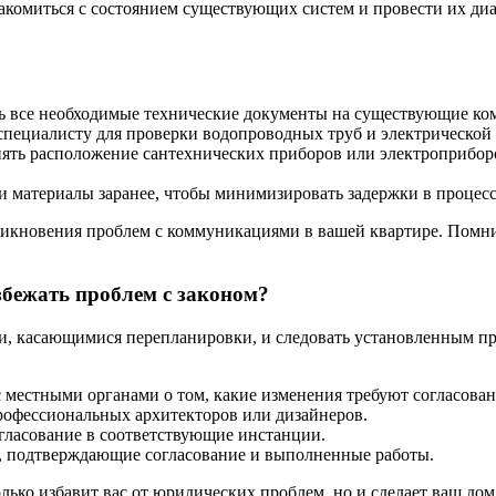
акомиться с состоянием существующих систем и провести их ди
сть все необходимые технические документы на существующие ком
специалисту для проверки водопроводных труб и электрической
ять расположение сантехнических приборов или электроприборов
и материалы заранее, чтобы минимизировать задержки в процесс
икновения проблем с коммуникациями в вашей квартире. Помните
збежать проблем с законом?
ми, касающимися перепланировки, и следовать установленным п
 местными органами о том, какие изменения требуют согласован
рофессиональных архитекторов или дизайнеров.
гласование в соответствующие инстанции.
 подтверждающие согласование и выполненные работы.
лько избавит вас от юридических проблем, но и сделает ваш до