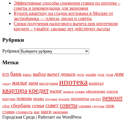
Эффективные способы снижения ставки по ипотеке –
советы и рекомендации для экономии
Купить квартиру на стадии котлована в Москве от
застройщика — плюсы, риски и советы
Сроки получения налогового вычета при ипотечном
кредите – узнайте, сколько лет действуют льготы
Рубрики
Рубрики
Метки
банк
дом
деньги
выбор
вычет
ВТБ
взнос
дети
дизайн
долг
доля
ипотека
жилье
заем
капитал
инструкция
доход
кредит
квартира
налог
оформление
платеж
нюансы
отзывы
ремонт
помощь
право
проценты
покупка
расчет
продажа
процент
советы
совет
сбербанк
семья
срок
сбер
справка
средства
шаги
ставки
стоимость
шаг
экономия
Городская Среда | Работает на WordPress