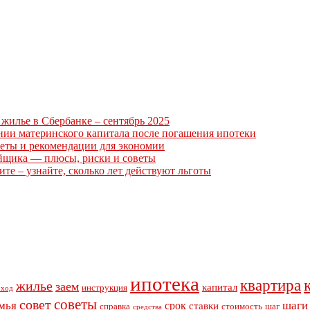
жилье в Сбербанке – сентябрь 2025
нии материнского капитала после погашения ипотеки
еты и рекомендации для экономии
ойщика — плюсы, риски и советы
те – узнайте, сколько лет действуют льготы
ипотека
квартира
жилье
заем
капитал
инструкция
оход
советы
совет
мья
шаги
срок
ставки
справка
стоимость
шаг
средства