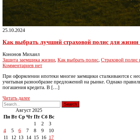
25.10.2024
Как выбрать лучший страховой полис для жизни
Кононов Михаил
Защита заемщика жизни
,
Как выбрать полис
,
Страховой полис 
Комментариев нет
При оформлении ипотеки многие заемщики сталкиваются с необ
учитывая разнообразие предложений на рынке. Однако правиль
погашения кредита. В […]
Читать далее
Август 2025
Пн
Вт
Ср
Чт
Пт
Сб
Вс
1
2
3
4
5
6
7
8
9
10
11
12
13
14
15
16
17