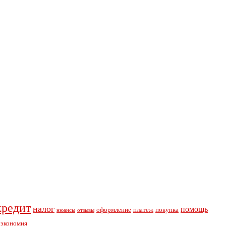
кредит
налог
помощь
оформление
платеж
покупка
нюансы
отзывы
экономия