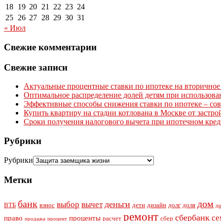
18
19
20
21
22
23
24
25
26
27
28
29
30
31
« Июл
Свежие комментарии
Свежие записи
Актуальные процентные ставки по ипотеке на вторичное 
Оптимальное распределение долей детям при использова
Эффективные способы снижения ставки по ипотеке – сов
Купить квартиру на стадии котлована в Москве от застр
Сроки получения налогового вычета при ипотечном креди
Рубрики
Рубрики
Метки
банк
дом
деньги
выбор
вычет
ВТБ
взнос
дети
дизайн
долг
доля
д
ремонт
сбербанк
се
право
проценты
расчет
сбер
продажа
процент