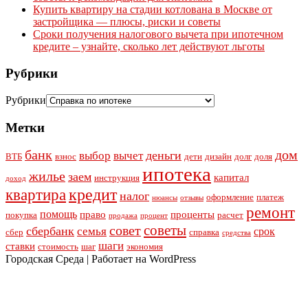
Купить квартиру на стадии котлована в Москве от
застройщика — плюсы, риски и советы
Сроки получения налогового вычета при ипотечном
кредите – узнайте, сколько лет действуют льготы
Рубрики
Рубрики
Метки
банк
дом
деньги
выбор
вычет
ВТБ
взнос
дети
дизайн
долг
доля
ипотека
жилье
заем
капитал
инструкция
доход
кредит
квартира
налог
оформление
платеж
нюансы
отзывы
ремонт
помощь
право
проценты
покупка
расчет
продажа
процент
советы
совет
сбербанк
семья
срок
сбер
справка
средства
шаги
ставки
стоимость
шаг
экономия
Городская Среда | Работает на WordPress