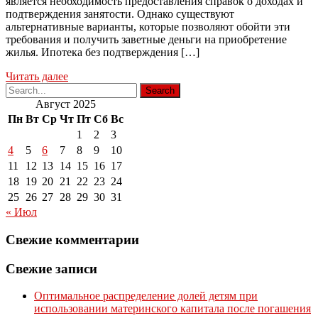
является необходимость предоставления справок о доходах и
подтверждения занятости. Однако существуют
альтернативные варианты, которые позволяют обойти эти
требования и получить заветные деньги на приобретение
жилья. Ипотека без подтверждения […]
Читать далее
Август 2025
Пн
Вт
Ср
Чт
Пт
Сб
Вс
1
2
3
4
5
6
7
8
9
10
11
12
13
14
15
16
17
18
19
20
21
22
23
24
25
26
27
28
29
30
31
« Июл
Свежие комментарии
Свежие записи
Оптимальное распределение долей детям при
использовании материнского капитала после погашения