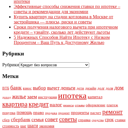
ипотеки
Эффективные способы снижения ставки по ипотеке –
советы и рекомендации для экономии
Купить квартиру на стадии котлована в Москве от
застройщика — плюсы, риски и советы
Сроки получения налогового вычета при ипотечном
кредите – узнайте, сколько лет действуют льготы
5 Надежных Способов Найти Ипотеку с Низким
Процентом – Ваш Путь к Доступному Жилью
Рубрики
Рубрики
Метки
банк
дом
деньги
выбор
вычет
ВТБ
взнос
дети
дизайн
долг
доля
ипотека
жилье
заем
капитал
инструкция
доход
квартира
кредит
налог
оформление
платеж
нюансы
отзывы
ремонт
помощь
право
проценты
покупка
расчет
продажа
процент
советы
совет
сбербанк
семья
срок
сбер
справка
ставки
средства
шаги
стоимость
шаг
экономия