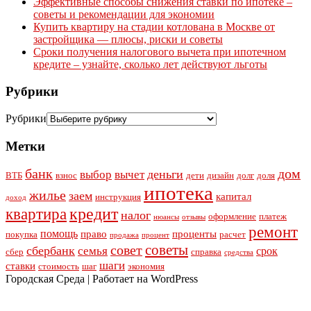
Эффективные способы снижения ставки по ипотеке –
советы и рекомендации для экономии
Купить квартиру на стадии котлована в Москве от
застройщика — плюсы, риски и советы
Сроки получения налогового вычета при ипотечном
кредите – узнайте, сколько лет действуют льготы
Рубрики
Рубрики
Метки
банк
дом
деньги
выбор
вычет
ВТБ
взнос
дети
дизайн
долг
доля
ипотека
жилье
заем
капитал
инструкция
доход
кредит
квартира
налог
оформление
платеж
нюансы
отзывы
ремонт
помощь
право
проценты
покупка
расчет
продажа
процент
советы
совет
сбербанк
семья
срок
сбер
справка
средства
шаги
ставки
стоимость
шаг
экономия
Городская Среда | Работает на WordPress