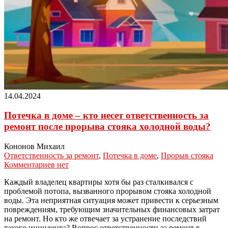
14.04.2024
Потечка в доме – кто несет ответственность за
ремонт после прорыва стояка холодной воды?
Кононов Михаил
Ответственность за ремонт
,
Потечка в доме
,
Прорыв стояка
Комментариев нет
Каждый владелец квартиры хотя бы раз сталкивался с
проблемой потопа, вызванного прорывом стояка холодной
воды. Эта неприятная ситуация может привести к серьезным
повреждениям, требующим значительных финансовых затрат
на ремонт. Но кто же отвечает за устранение последствий
такого инцидента? Вопрос ответственности за ремонт в