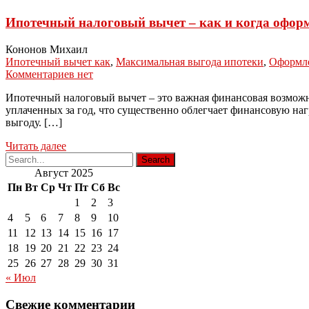
Ипотечный налоговый вычет – как и когда офор
Кононов Михаил
Ипотечный вычет как
,
Максимальная выгода ипотеки
,
Оформле
Комментариев нет
Ипотечный налоговый вычет – это важная финансовая возможно
уплаченных за год, что существенно облегчает финансовую наг
выгоду. […]
Читать далее
Август 2025
Пн
Вт
Ср
Чт
Пт
Сб
Вс
1
2
3
4
5
6
7
8
9
10
11
12
13
14
15
16
17
18
19
20
21
22
23
24
25
26
27
28
29
30
31
« Июл
Свежие комментарии