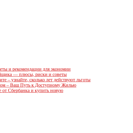
еты и рекомендации для экономии
ойщика — плюсы, риски и советы
те – узнайте, сколько лет действуют льготы
том – Ваш Путь к Доступному Жилью
е от Сбербанка и купить новую