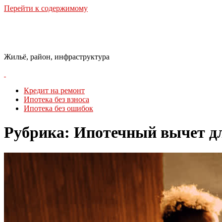
Перейти к содержимому
Городская Среда
Жильё, район, инфраструктура
Кредит на ремонт
Ипотека без взноса
Ипотека без ошибок
Рубрика:
Ипотечный вычет дл