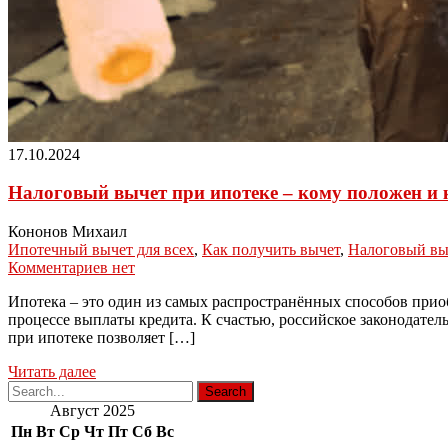
17.10.2024
Налоговый вычет при ипотеке – кому положен и 
Кононов Михаил
Ипотечный вычет для всех
,
Как получить вычет
,
Налоговый вы
Комментариев нет
Ипотека – это один из самых распространённых способов приобр
процессе выплаты кредита. К счастью, российское законодател
при ипотеке позволяет […]
Читать далее
Август 2025
Пн
Вт
Ср
Чт
Пт
Сб
Вс