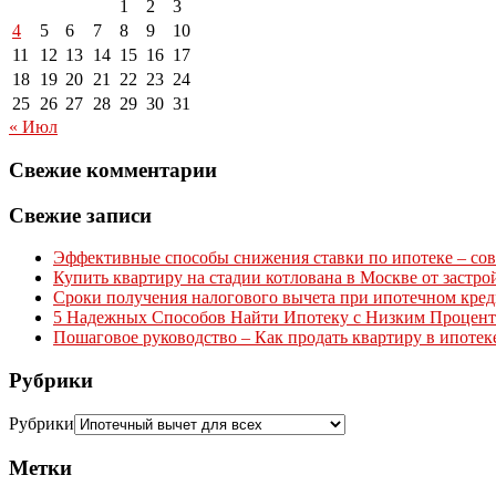
1
2
3
4
5
6
7
8
9
10
11
12
13
14
15
16
17
18
19
20
21
22
23
24
25
26
27
28
29
30
31
« Июл
Свежие комментарии
Свежие записи
Эффективные способы снижения ставки по ипотеке – сов
Купить квартиру на стадии котлована в Москве от застр
Сроки получения налогового вычета при ипотечном креди
5 Надежных Способов Найти Ипотеку с Низким Процен
Пошаговое руководство – Как продать квартиру в ипотек
Рубрики
Рубрики
Метки